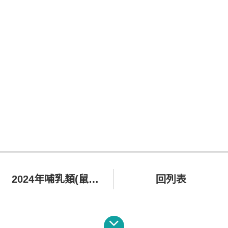
2024年哺乳類(鼠兔、龍貓、蜜袋鼯)講座
回列表