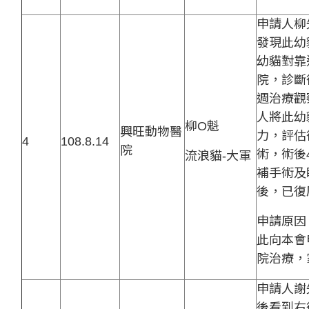
申請人柳
發現此幼
幼貓對靠
院，診斷
週治療觀
人將此幼
柳O魁
興旺動物醫
力，評估
4
108.8.14
院
術，術後
流浪貓-大軍
補手術及
後，已復
申請原因
此向本會
院治療，
申請人謝
後看到右