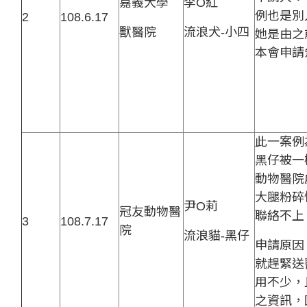
嘉義大學
李O紅
例也是別
2
108.6.17
獸醫院
流浪犬-小四
她是由之
本會申請
此一案例
黑仔被一
動物醫院
大腿粉碎
尹O莉
冠友動物醫
聯絡不上
3
108.7.17
院
流浪貓-黑仔
申請原因
就趕緊送
用不少，
之資訊，