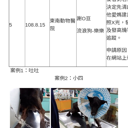
決定先清
他愛媽建
謝O亘
東南動物醫
照X光，
5
108.8.15
院
及發高燒
流浪狗-樂樂
追蹤。
申請原因
在網站上
案例1：吐吐
案例2：小四