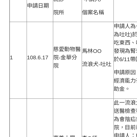
申請日期
案例
院所
個案名稱
申請人為
為吐吐)
吃東西、
慈愛動物醫
馬林OO
發現為腎
1
108.6.17
院-金華分
於6/11
流浪犬-吐吐
院
申請原因
經濟能力
助金。
此一流浪
送醫檢查
為會陰疝
院，目前
申請人：