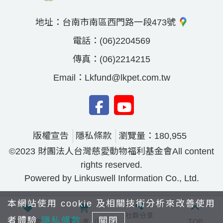
地址：
台南市南區西門路一段473號
電話：
(06)2204569
傳真：
(06)2214215
Email：
Lkfund@lkpet.com.tw
版權宣告
隱私條款
瀏覽量：180,955
©2023 財團法人台灣慈愛動物福利基金會All content
rights reserved.
Powered by Linkuswell Information Co., Ltd.
本網站使用 cookie 及相關技術分析來改善使用
社群分享
者體驗
隱私條款
關閉
我要捐款
愛心車
0
TOP