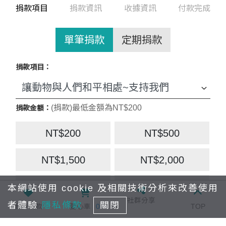
捐款項目
捐款資訊
收據資訊
付款完成
單筆捐款
定期捐款
捐款項目：
(捐款)最低金額為NT$200
捐款金額：
NT$200
NT$500
NT$1,500
NT$2,000
NT$5,000
NT$10,000
本網站使用 cookie 及相關技術分析來改善使用
社群分享
者體驗
隱私條款
關閉
我要捐款
愛心車
0
TOP
NT$